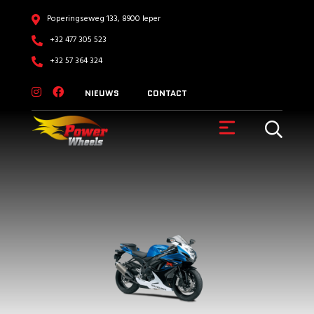
Poperingseweg 133, 8900 Ieper
+32 477 305 523
+32 57 364 324
NIEUWS
CONTACT
VOERTUIGEN