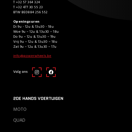
T +32 57 364 324
T +32 477 30 55 23
BTW BE0884 256 552
Openingsuren
Di 9u - 12u & 13u30 - 18u
Woe 9u – 12u & 13u30 – 18u
Do 9u – 12u & 13u30 – 19u
Vrij 9u – 12u & 13u30 – 18u
Zat 9u – 12u & 13u30 – 17u
info@powerwheels.be
Volg ons
2DE HANDS VOERTUIGEN
MOTO
QUAD