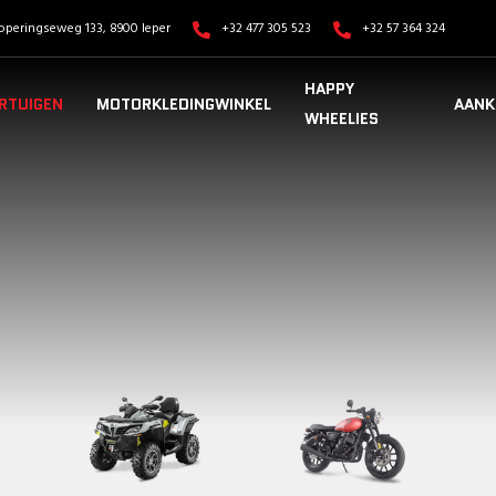
operingseweg 133, 8900 Ieper
+32 477 305 523
+32 57 364 324
HAPPY
RTUIGEN
MOTORKLEDINGWINKEL
AANK
WHEELIES
VOERTUIGEN