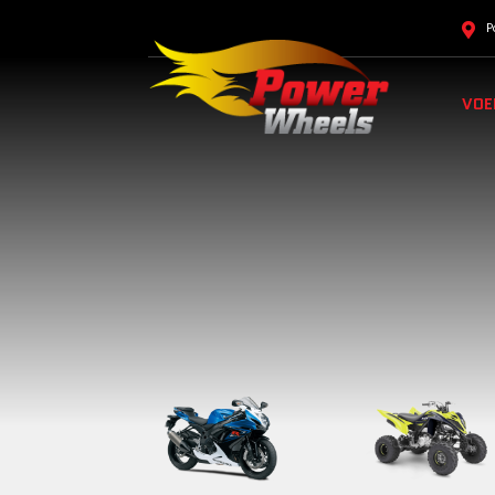
P
VOE