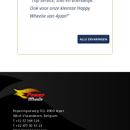
"Top service, snel en vriendelijk.
previous
next
Ook voor onze kleinste Happy
Wheelie van 4jaar!"
ALLE ERVARINGEN
Poperingseweg 133, 8900 Ieper
West-Vlaanderen, Belgium
T +32 57 364 324
T +32 477 30 55 23