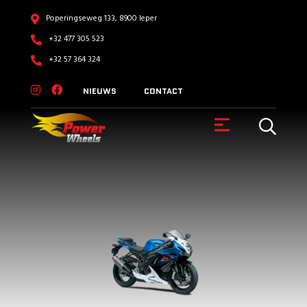
Poperingseweg 133, 8900 Ieper
+32 477 305 523
+32 57 364 324
NIEUWS
CONTACT
VOERTUIGEN