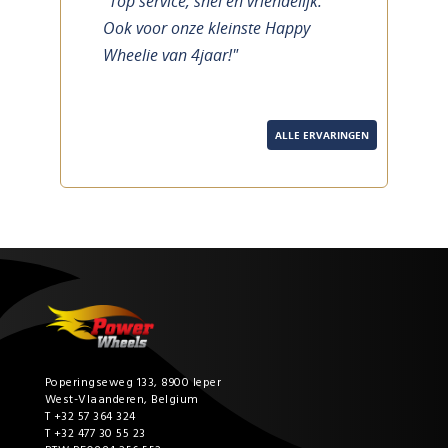
"Top service, snel en vriendelijk.
previous
next
Ook voor onze kleinste Happy
Wheelie van 4jaar!"
ALLE ERVARINGEN
Poperingseweg 133, 8900 Ieper
West-Vlaanderen, Belgium
T +32 57 364 324
T +32 477 30 55 23