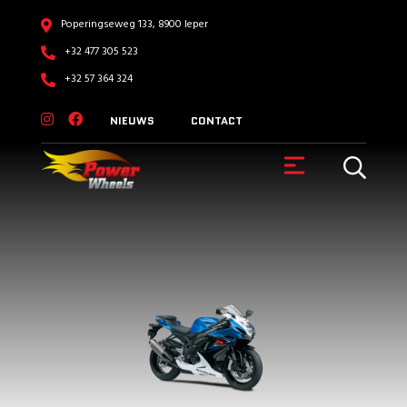
Poperingseweg 133, 8900 Ieper
+32 477 305 523
+32 57 364 324
NIEUWS
CONTACT
VOERTUIGEN