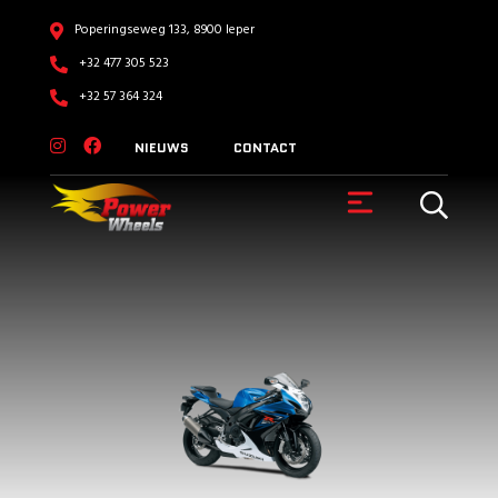
Poperingseweg 133, 8900 Ieper
+32 477 305 523
+32 57 364 324
NIEUWS
CONTACT
VOERTUIGEN