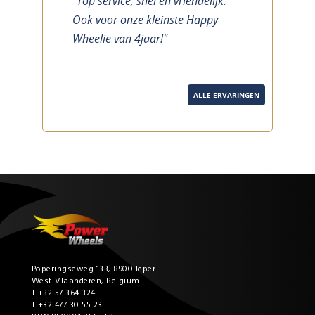
"Top service, snel en vriendelijk.
previous
next
Ook voor onze kleinste Happy
Wheelie van 4jaar!"
ALLE ERVARINGEN
Poperingseweg 133, 8900 Ieper
West-Vlaanderen, Belgium
T +32 57 364 324
T +32 477 30 55 23