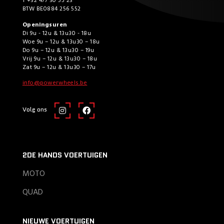
T +32 477 30 55 23
BTW BE0884 256 552
Openingsuren
Di 9u - 12u & 13u30 - 18u
Woe 9u – 12u & 13u30 – 18u
Do 9u – 12u & 13u30 – 19u
Vrij 9u – 12u & 13u30 – 18u
Zat 9u – 12u & 13u30 – 17u
info@powerwheels.be
Volg ons
2DE HANDS VOERTUIGEN
MOTO
QUAD
NIEUWE VOERTUIGEN