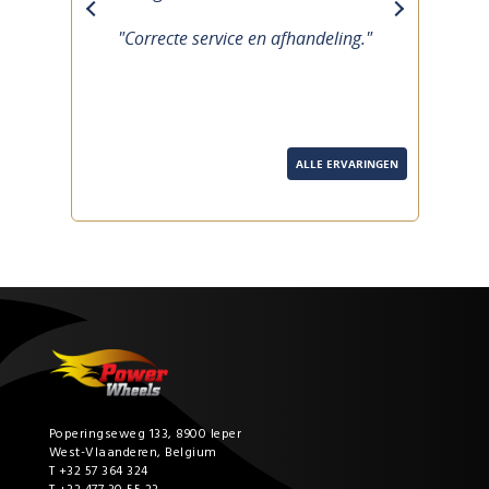
previous
next
"Correcte service en afhandeling."
ALLE ERVARINGEN
Poperingseweg 133, 8900 Ieper
West-Vlaanderen, Belgium
T +32 57 364 324