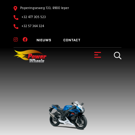
Poperingseweg 133, 8900 Ieper
+32 477 305 523
+32 57 364 324
NIEUWS
CONTACT
VOERTUIGEN