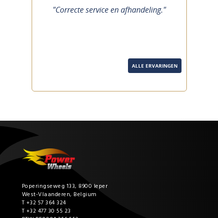
previous
next
"Correcte service en afhandeling."
ALLE ERVARINGEN
Poperingseweg 133, 8900 Ieper
West-Vlaanderen, Belgium
T +32 57 364 324
T +32 477 30 55 23