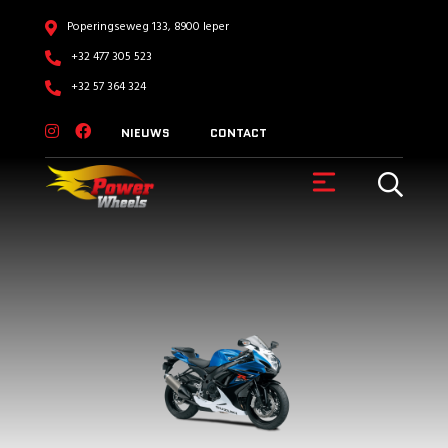
Poperingseweg 133, 8900 Ieper
+32 477 305 523
+32 57 364 324
NIEUWS
CONTACT
VOERTUIGEN