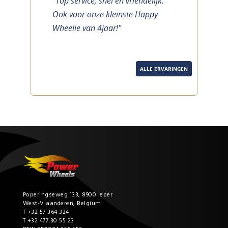
"Top service, snel en vriendelijk.
previous
next
Ook voor onze kleinste Happy
Wheelie van 4jaar!"
ALLE ERVARINGEN
Poperingseweg 133, 8900 Ieper
West-Vlaanderen, Belgium
T +32 57 364 324
T +32 477 30 55 23