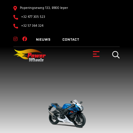
Poperingseweg 133, 8900 Ieper
+32 477 305 523
+32 57 364 324
NIEUWS
CONTACT
VOERTUIGEN