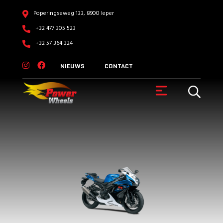
Poperingseweg 133, 8900 Ieper
+32 477 305 523
+32 57 364 324
NIEUWS
CONTACT
VOERTUIGEN