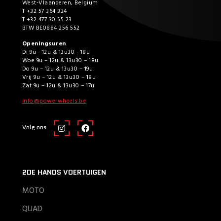
West-Vlaanderen, Belgium
T +32 57 364 324
T +32 477 30 55 23
BTW BE0884 256 552
Openingsuren
Di 9u - 12u & 13u30 - 18u
Woe 9u – 12u & 13u30 – 18u
Do 9u – 12u & 13u30 – 19u
Vrij 9u – 12u & 13u30 – 18u
Zat 9u – 12u & 13u30 – 17u
info@powerwheels.be
Volg ons
2DE HANDS VOERTUIGEN
MOTO
QUAD