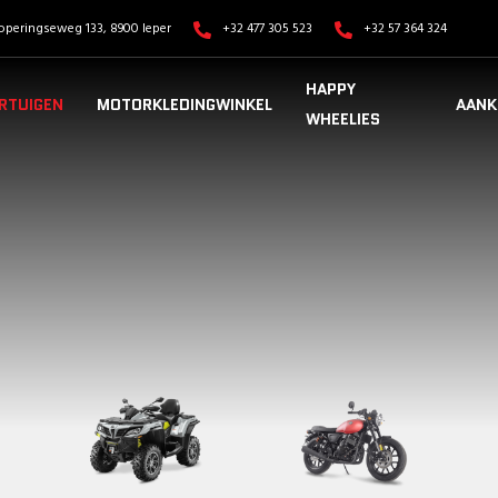
operingseweg 133, 8900 Ieper
+32 477 305 523
+32 57 364 324
HAPPY
RTUIGEN
MOTORKLEDINGWINKEL
AANK
WHEELIES
VOERTUIGEN