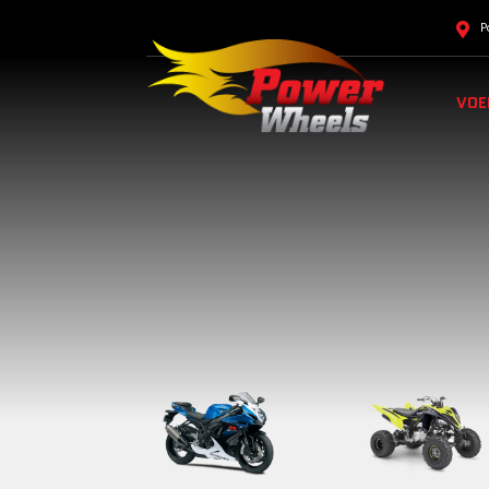
P
VOE