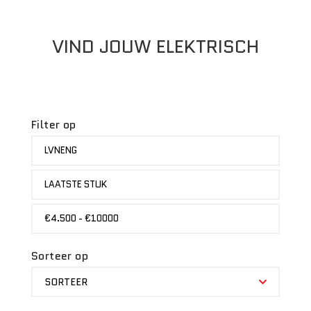
VIND JOUW ELEKTRISCH
Filter op
MERK
LVNENG
STATUS
LAATSTE STUK
PRIJS
€4.500 - €10000
Sorteer op
SORTEER
SORTEER