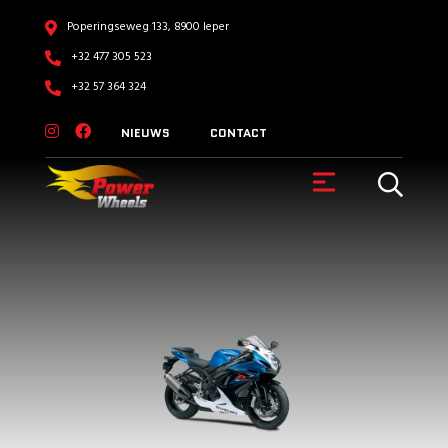
Poperingseweg 133, 8900 Ieper
+32 477 305 523
+32 57 364 324
NIEUWS
CONTACT
VOERTUIGEN