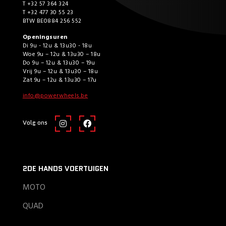
T +32 57 364 324
T +32 477 30 55 23
BTW BE0884 256 552
Openingsuren
Di 9u - 12u & 13u30 - 18u
Woe 9u – 12u & 13u30 – 18u
Do 9u – 12u & 13u30 – 19u
Vrij 9u – 12u & 13u30 – 18u
Zat 9u – 12u & 13u30 – 17u
info@powerwheels.be
Volg ons
2DE HANDS VOERTUIGEN
MOTO
QUAD