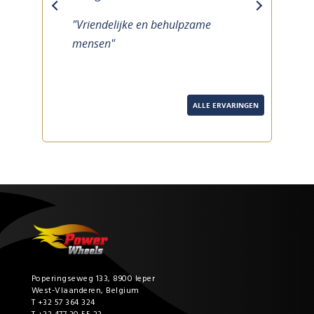
previous
next
"Vriendelijke en behulpzame
mensen"
ALLE ERVARINGEN
Poperingseweg 133, 8900 Ieper
West-Vlaanderen, Belgium
T +32 57 364 324