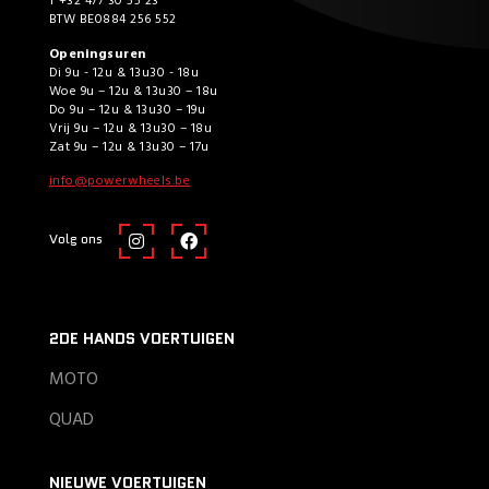
T +32 477 30 55 23
BTW BE0884 256 552
Openingsuren
Di 9u - 12u & 13u30 - 18u
Woe 9u – 12u & 13u30 – 18u
Do 9u – 12u & 13u30 – 19u
Vrij 9u – 12u & 13u30 – 18u
Zat 9u – 12u & 13u30 – 17u
info@powerwheels.be
Volg ons
2DE HANDS VOERTUIGEN
MOTO
QUAD
NIEUWE VOERTUIGEN