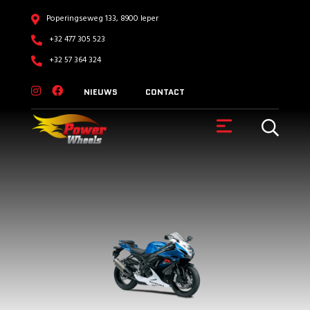
Poperingseweg 133, 8900 Ieper
+32 477 305 523
+32 57 364 324
NIEUWS
CONTACT
VOERTUIGEN