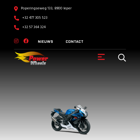
Poperingseweg 133, 8900 Ieper
+32 477 305 523
+32 57 364 324
NIEUWS
CONTACT
VOERTUIGEN