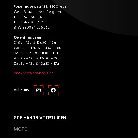
Poperingseweg 133, 8900 Ieper
West-Vlaanderen, Belgium
T +32 57 364 324
T +32 477 30 55 23
BTW BE0884 256 552
Openingsuren
Di 9u - 12u & 13u30 - 18u
Woe 9u – 12u & 13u30 – 18u
Do 9u – 12u & 13u30 – 19u
Vrij 9u – 12u & 13u30 – 18u
Zat 9u – 12u & 13u30 – 17u
info@powerwheels.be
Volg ons
2DE HANDS VOERTUIGEN
MOTO