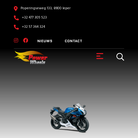
Poperingseweg 133, 8900 Ieper
+32 477 305 523
+32 57 364 324
NIEUWS
CONTACT
VOERTUIGEN