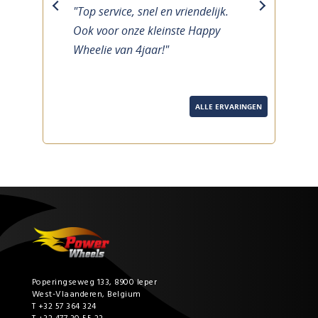
"Top service, snel en vriendelijk.
previous
next
Ook voor onze kleinste Happy
Wheelie van 4jaar!"
ALLE ERVARINGEN
Poperingseweg 133, 8900 Ieper
West-Vlaanderen, Belgium
T +32 57 364 324