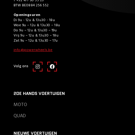
T +32 477 30 55 23
BTW BE0884 256 552
Openingsuren
Di 9u - 12u & 13u30 - 18u
Woe 9u – 12u & 13u30 – 18u
Do 9u – 12u & 13u30 – 19u
Vrij 9u – 12u & 13u30 – 18u
Zat 9u – 12u & 13u30 – 17u
info@powerwheels.be
Volg ons
2DE HANDS VOERTUIGEN
MOTO
QUAD
NIEUWE VOERTUIGEN