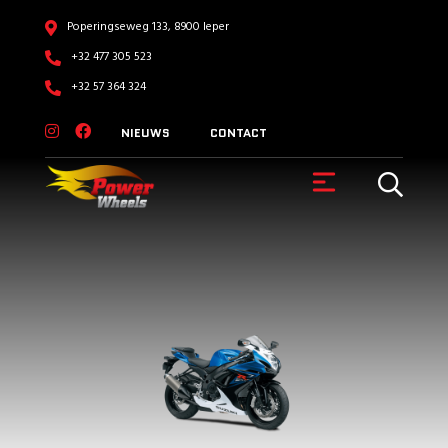
Poperingseweg 133, 8900 Ieper
+32 477 305 523
+32 57 364 324
NIEUWS
CONTACT
VOERTUIGEN