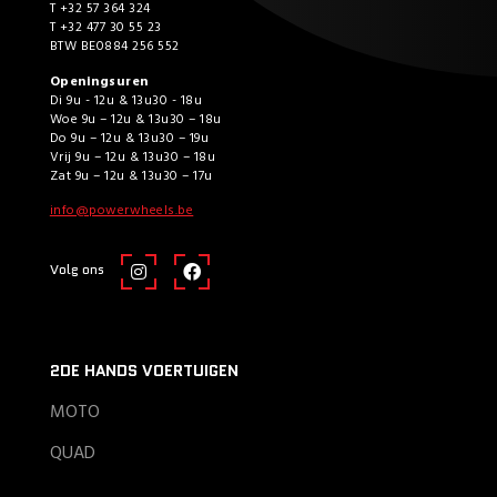
T +32 57 364 324
T +32 477 30 55 23
BTW BE0884 256 552
Openingsuren
Di 9u - 12u & 13u30 - 18u
Woe 9u – 12u & 13u30 – 18u
Do 9u – 12u & 13u30 – 19u
Vrij 9u – 12u & 13u30 – 18u
Zat 9u – 12u & 13u30 – 17u
info@powerwheels.be
Volg ons
2DE HANDS VOERTUIGEN
MOTO
QUAD