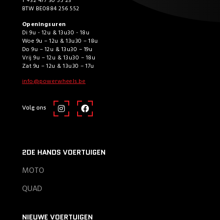
T +32 477 30 55 23
BTW BE0884 256 552
Openingsuren
Di 9u - 12u & 13u30 - 18u
Woe 9u – 12u & 13u30 – 18u
Do 9u – 12u & 13u30 – 19u
Vrij 9u – 12u & 13u30 – 18u
Zat 9u – 12u & 13u30 – 17u
info@powerwheels.be
Volg ons
2DE HANDS VOERTUIGEN
MOTO
QUAD
NIEUWE VOERTUIGEN