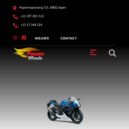
Poperingseweg 133, 8900 Ieper
+32 477 305 523
+32 57 364 324
NIEUWS
CONTACT
VOERTUIGEN