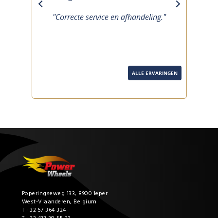
previous
next
"Correcte service en afhandeling."
ALLE ERVARINGEN
Poperingseweg 133, 8900 Ieper
West-Vlaanderen, Belgium
T +32 57 364 324