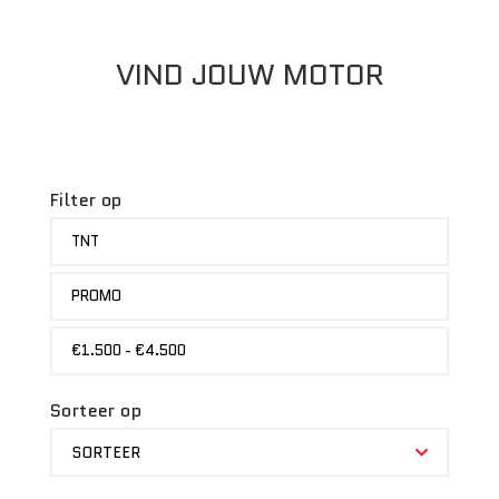
VIND JOUW MOTOR
Filter op
MERK
TNT
STATUS
PROMO
PRIJS
€1.500 - €4.500
Sorteer op
SORTEER
SORTEER