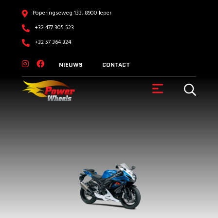
Poperingseweg 133, 8900 Ieper
+32 477 305 523
+32 57 364 324
NIEUWS
CONTACT
VOERTUIGEN