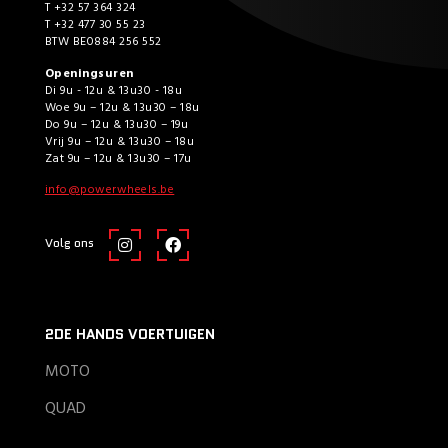
T +32 57 364 324
T +32 477 30 55 23
BTW BE0884 256 552
Openingsuren
Di 9u - 12u & 13u30 - 18u
Woe 9u – 12u & 13u30 – 18u
Do 9u – 12u & 13u30 – 19u
Vrij 9u – 12u & 13u30 – 18u
Zat 9u – 12u & 13u30 – 17u
info@powerwheels.be
Volg ons
2DE HANDS VOERTUIGEN
MOTO
QUAD