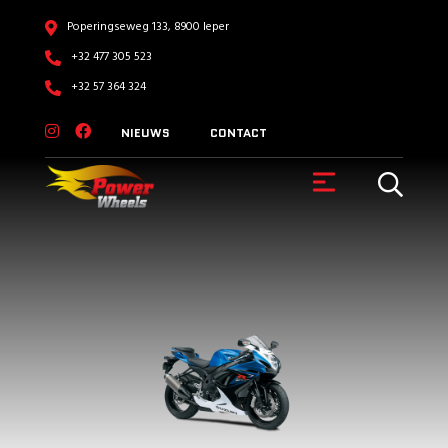
Poperingseweg 133, 8900 Ieper
+32 477 305 523
+32 57 364 324
NIEUWS
CONTACT
VOERTUIGEN